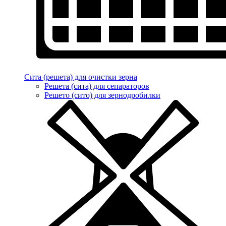
Сита (решета) для очистки зерна
Решета (сита) для сепараторов
Решето (сито) для зернодробилки