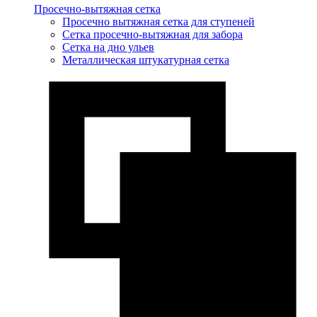
Просечно-вытяжная сетка
Просечно вытяжная сетка для ступеней
Сетка просечно-вытяжная для забора
Сетка на дно ульев
Металлическая штукатурная сетка