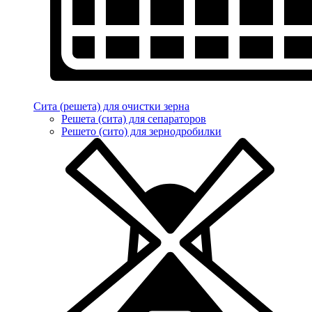
Сита (решета) для очистки зерна
Решета (сита) для сепараторов
Решето (сито) для зернодробилки