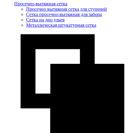
Просечно-вытяжная сетка
Просечно вытяжная сетка для ступеней
Сетка просечно-вытяжная для забора
Сетка на дно ульев
Металлическая штукатурная сетка