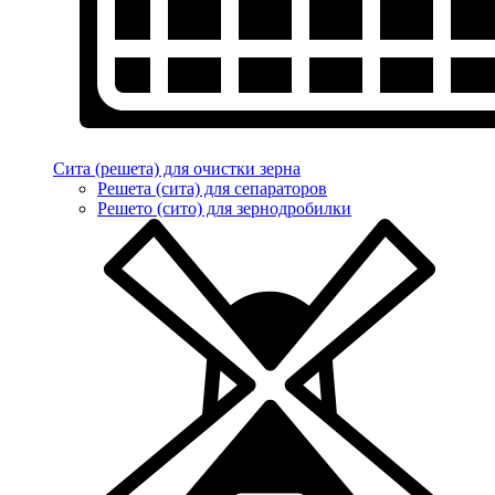
Сита (решета) для очистки зерна
Решета (сита) для сепараторов
Решето (сито) для зернодробилки