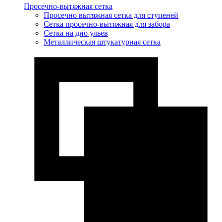
Просечно-вытяжная сетка
Просечно вытяжная сетка для ступеней
Сетка просечно-вытяжная для забора
Сетка на дно ульев
Металлическая штукатурная сетка