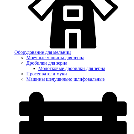
Оборудование для мельниц
Моечные машины для зерна
Дробилки для зерна
Молотковые дробилки для зерна
Просеиватели муки
Машины шелушильно шлифовальные