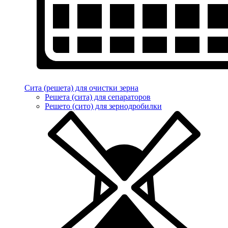
Сита (решета) для очистки зерна
Решета (сита) для сепараторов
Решето (сито) для зернодробилки