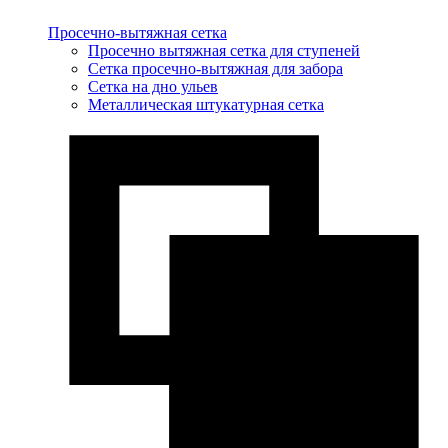
Просечно-вытяжная сетка
Просечно вытяжная сетка для ступеней
Сетка просечно-вытяжная для забора
Сетка на дно ульев
Металлическая штукатурная сетка