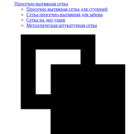
Просечно-вытяжная сетка
Просечно вытяжная сетка для ступеней
Сетка просечно-вытяжная для забора
Сетка на дно ульев
Металлическая штукатурная сетка