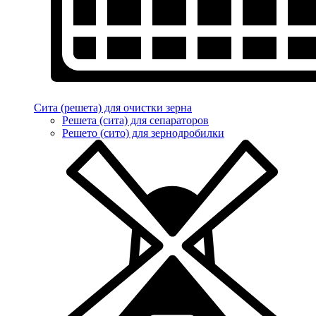
Сита (решета) для очистки зерна
Решета (сита) для сепараторов
Решето (сито) для зернодробилки