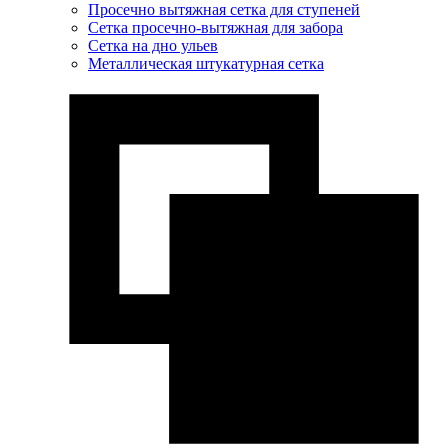
Просечно вытяжная сетка для ступеней
Сетка просечно-вытяжная для забора
Сетка на дно ульев
Металлическая штукатурная сетка