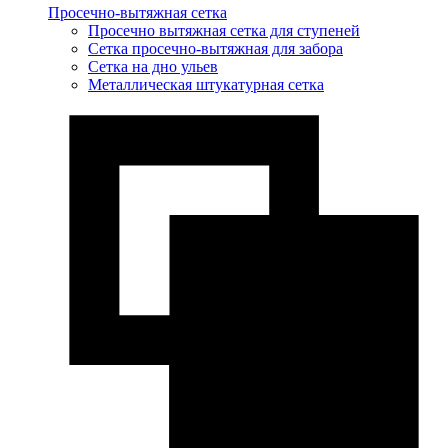
Просечно-вытяжная сетка
Просечно вытяжная сетка для ступеней
Сетка просечно-вытяжная для забора
Сетка на дно ульев
Металлическая штукатурная сетка