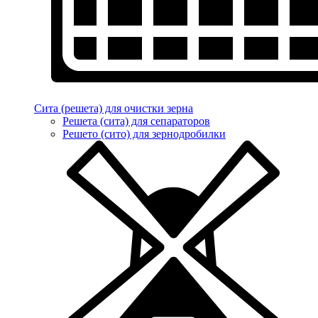
Сита (решета) для очистки зерна
Решета (сита) для сепараторов
Решето (сито) для зернодробилки