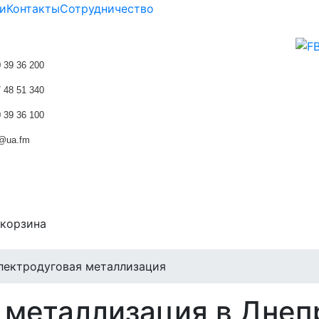
и
Контакты
Сотрудничество
 39 36 200
 48 51 340
 39 36 100
z@ua.fm
 корзина
лектродуговая металлизация
 металлизация в Днеп