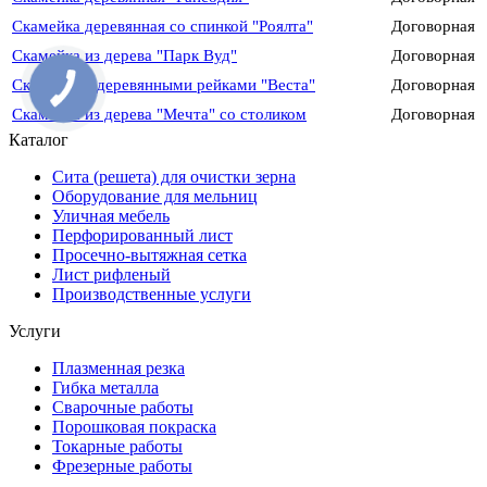
Скамейка деревянная со спинкой "Роялта"
Договорная
Скамейка из дерева "Парк Вуд"
Договорная
Скамейка с деревянными рейками "Веста"
Договорная
Скамейка из дерева "Мечта" со столиком
Договорная
Каталог
Сита (решета) для очистки зерна
Оборудование для мельниц
Уличная мебель
Перфорированный лист
Просечно-вытяжная сетка
Лист рифленый
Производственные услуги
Услуги
Плазменная резка
Гибка металла
Сварочные работы
Порошковая покраска
Токарные работы
Фрезерные работы