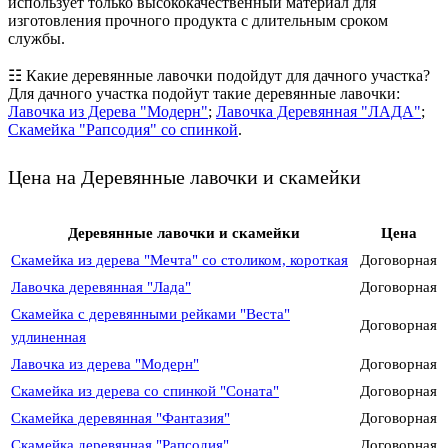
использует только высококачественный материал для
изготовления прочного продукта с длительным сроком
службы.
☷ Какие деревянные лавочки подойдут для дачного участка?
Для дачного участка подойут такие деревянные лавочки:
Лавочка из Дерева "Модерн"
;
Лавочка Деревянная "ЛАДА"
;
Скамейка "Рапсодия" со спинкой
.
Цена на Деревянные лавочки и скамейки
Деревянные лавочки и скамейки
Цена
Скамейка из дерева "Мечта" со столиком, короткая
Договорная
Лавочка деревянная "Лада"
Договорная
Скамейка с деревянными рейками "Веста"
Договорная
удлиненная
Лавочка из дерева "Модерн"
Договорная
Скамейка из дерева со спинкой "Соната"
Договорная
Скамейка деревянная "Фантазия"
Договорная
Скамейка деревянная "Рапсодия"
Договорная