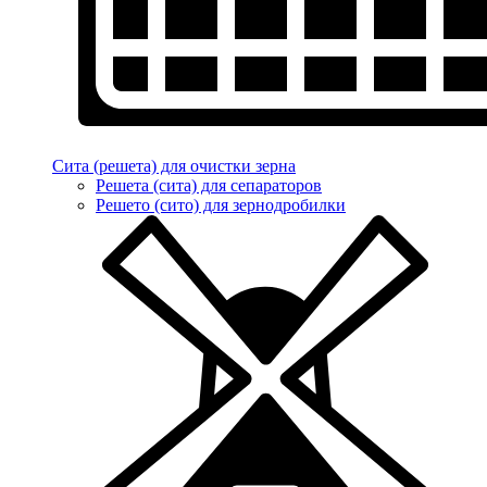
Сита (решета) для очистки зерна
Решета (сита) для сепараторов
Решето (сито) для зернодробилки