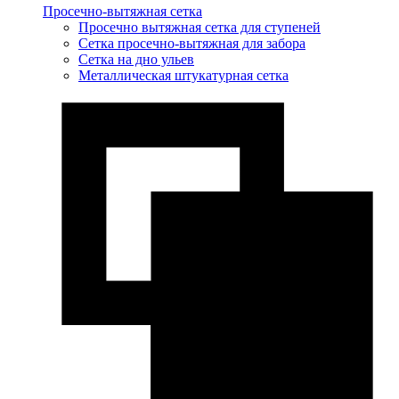
Просечно-вытяжная сетка
Просечно вытяжная сетка для ступеней
Сетка просечно-вытяжная для забора
Сетка на дно ульев
Металлическая штукатурная сетка