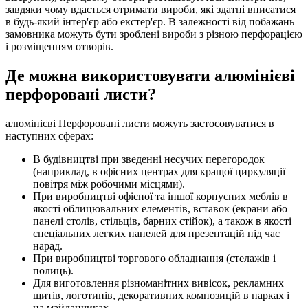
завдяки чому вдається отримати вироби, які здатні вписатися
в будь-який інтер'єр або екстер'єр. В залежності від побажань
замовника можуть бути зроблені вироби з різною перфорацією
і розміщенням отворів.
Де можна використовувати алюмінієві
перфоровані листи?
алюмінієві Перфоровані листи можуть застосовуватися в
наступних сферах:
В будівництві при зведенні несучих перегородок
(наприклад, в офісних центрах для кращої циркуляції
повітря між робочими місцями).
При виробництві офісної та іншої корпусних меблів в
якості облицювальних елементів, вставок (екрани або
панелі столів, стільців, барних стійок), а також в якості
спеціальних легких панелей для презентацій під час
нарад.
При виробництві торгового обладнання (стелажів і
полиць).
Для виготовлення різноманітних вивісок, рекламних
щитів, логотипів, декоративних композицій в парках і
на майданчиках.