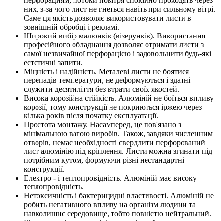
перфорациям, потоки повітря спокійно проходять через
них, з-за чого лист не гнеться навіть при сильному вітрі.
Саме ця якість дозволяє використовувати листи в
зовнішній обробці і рекламі.
Широкий вибір малюнків (візерунків). Використання
професійного обладнання дозволяє отримати листи з
самої незвичайної перфорацією і задовольнити будь-які
естетичні запити.
Міцність і надійність. Металеві листи не боятися
перепадів температури, не деформуються і здатні
служити десятиліття без втрати своїх якостей.
Висока корозійна стійкість. Алюміній не боїться впливу
корозії, тому конструкції не покриються іржею через
кілька років після початку експлуатації.
Простота монтажу. Насамперед, це пов'язано з
мінімальною вагою виробів. Також, завдяки численним
отворів, немає необхідності свердлити перфорований
лист алюмінію під кріплення. Листи можна згинати під
потрібним кутом, формуючи різні нестандартні
конструкції.
Електро - і теплопровідність. Алюміній має високу
теплопровідність.
Нетоксичність і бактерицидні властивості. Алюміній не
робить негативного впливу на організм людини та
навколишнє середовище, тобто повністю нейтральний.