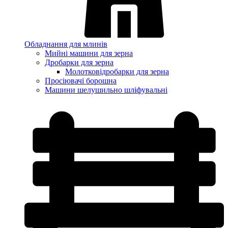
Обладнання для млинів
Мийні машини для зерна
Дробарки для зерна
Молотковідробарки для зерна
Просіювачі борошна
Машини шелушильно шліфувальні