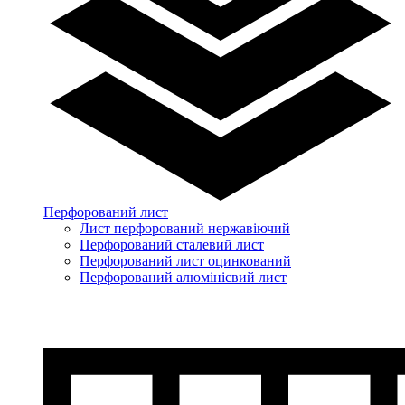
Перфорований лист
Лист перфорований нержавіючий
Перфорований сталевий лист
Перфорований лист оцинкований
Перфорований алюмінієвий лист