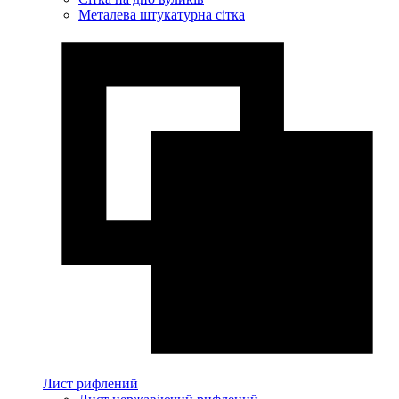
Металева штукатурна сітка
Лист рифлений