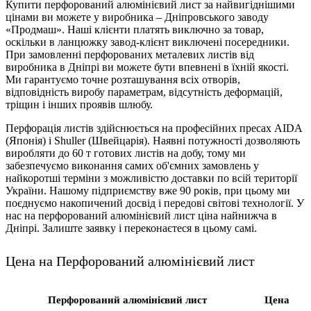
Купити перфорований алюмінієвий лист за найвигіднішими
цінами ви можете у виробника – Дніпровського заводу
«Продмаш». Наші клієнти платять виключно за товар,
оскільки в ланцюжку завод-клієнт виключені посередники.
При замовленні перфорованих металевих листів від
виробника в Дніпрі ви можете бути впевнені в їхній якості.
Ми гарантуємо точне розташування всіх отворів,
відповідність виробу параметрам, відсутність деформацій,
тріщин і інших проявів шлюбу.
Перфорація листів здійснюється на професійних пресах AIDA
(Японія) і Shuller (Швейцарія). Наявні потужності дозволяють
виробляти до 60 т готових листів на добу, тому ми
забезпечуємо виконання самих об'ємних замовлень у
найкоротші терміни з можливістю доставки по всій території
України. Нашому підприємству вже 90 років, при цьому ми
поєднуємо накопичений досвід і передові світові технології. У
нас на перфорований алюмінієвий лист ціна найнижча в
Дніпрі. Залиште заявку і переконаєтеся в цьому самі.
Цена на Перфорований алюмінієвий лист
Перфорований алюмінієвий лист
Цена