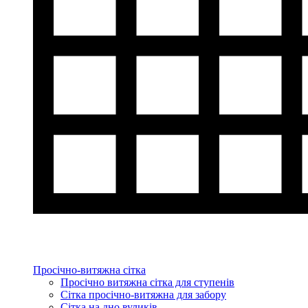
Просічно-витяжна сітка
Просічно витяжна сітка для ступенів
Сітка просічно-витяжна для забору
Сітка на дно вуликів