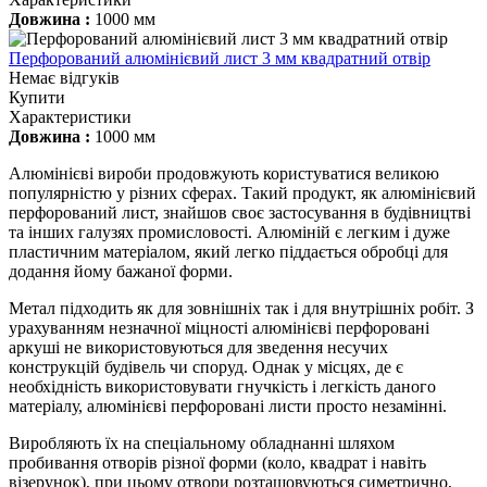
Довжина :
1000 мм
Перфорований алюмінієвий лист 3 мм квадратний отвір
Немає відгуків
Купити
Характеристики
Довжина :
1000 мм
Алюмінієві вироби продовжують користуватися великою
популярністю у різних сферах. Такий продукт, як алюмінієвий
перфорований лист, знайшов своє застосування в будівництві
та інших галузях промисловості. Алюміній є легким і дуже
пластичним матеріалом, який легко піддається обробці для
додання йому бажаної форми.
Метал підходить як для зовнішніх так і для внутрішніх робіт. З
урахуванням незначної міцності алюмінієві перфоровані
аркуші не використовуються для зведення несучих
конструкцій будівель чи споруд. Однак у місцях, де є
необхідність використовувати гнучкість і легкість даного
матеріалу, алюмінієві перфоровані листи просто незамінні.
Виробляють їх на спеціальному обладнанні шляхом
пробивання отворів різної форми (коло, квадрат і навіть
візерунок), при цьому отвори розташовуються симетрично,