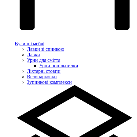
Вуличні меблі
Лавки зі спинкою
Лавки
Урни для сміття
Урни попільнички
Ліхтарні стовпи
Велопарковки
Зупинкові комплекси