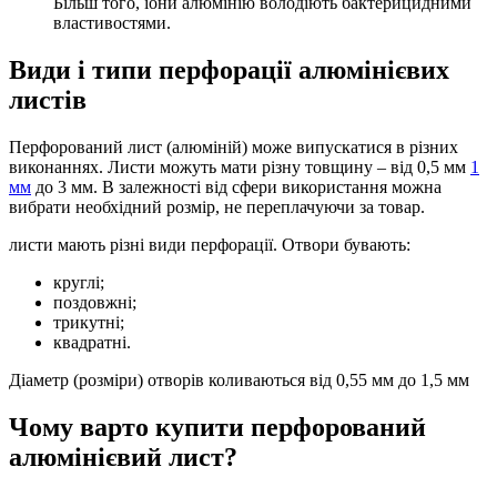
Більш того, іони алюмінію володіють бактерицидними
властивостями.
Види і типи перфорації алюмінієвих
листів
Перфорований лист (алюміній) може випускатися в різних
виконаннях. Листи можуть мати різну товщину – від 0,5 мм
1
мм
до 3 мм. В залежності від сфери використання можна
вибрати необхідний розмір, не переплачуючи за товар.
листи мають різні види перфорації. Отвори бувають:
круглі;
поздовжні;
трикутні;
квадратні.
Діаметр (розміри) отворів коливаються від 0,55 мм до 1,5 мм
Чому варто купити перфорований
алюмінієвий лист?