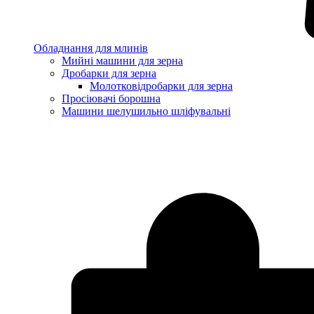
Обладнання для млинів
Мийні машини для зерна
Дробарки для зерна
Молотковідробарки для зерна
Просіювачі борошна
Машини шелушильно шліфувальні