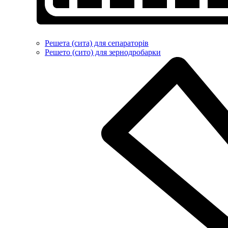
Решета (сита) для сепараторів
Решето (сито) для зернодробарки