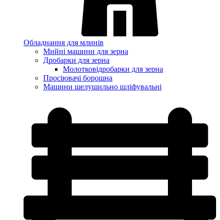
Обладнання для млинів
Мийні машини для зерна
Дробарки для зерна
Молотковідробарки для зерна
Просіювачі борошна
Машини шелушильно шліфувальні