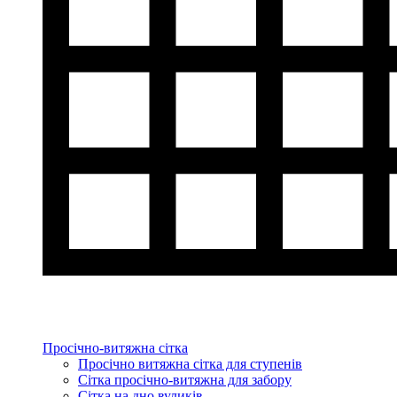
Просічно-витяжна сітка
Просічно витяжна сітка для ступенів
Сітка просічно-витяжна для забору
Сітка на дно вуликів