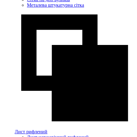
Металева штукатурна сітка
Лист рифлений