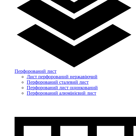
Перфорований лист
Лист перфорований нержавіючий
Перфорований сталевий лист
Перфорований лист оцинкований
Перфорований алюмінієвий лист