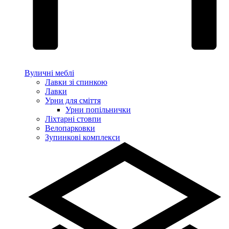
Вуличні меблі
Лавки зі спинкою
Лавки
Урни для сміття
Урни попільнички
Ліхтарні стовпи
Велопарковки
Зупинкові комплекси