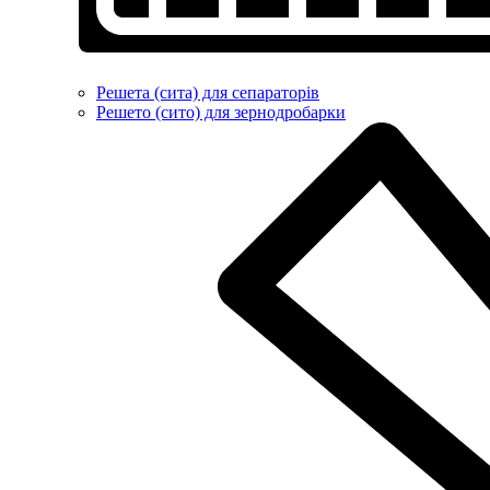
Решета (сита) для сепараторів
Решето (сито) для зернодробарки