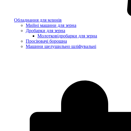
Обладнання для млинів
Мийні машини для зерна
Дробарки для зерна
Молотковідробарки для зерна
Просіювачі борошна
Машини шелушильно шліфувальні