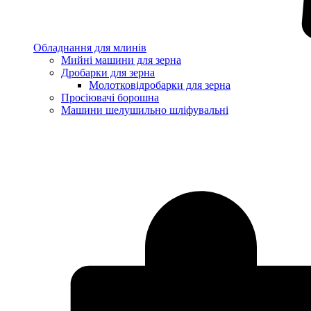
Обладнання для млинів
Мийні машини для зерна
Дробарки для зерна
Молотковідробарки для зерна
Просіювачі борошна
Машини шелушильно шліфувальні