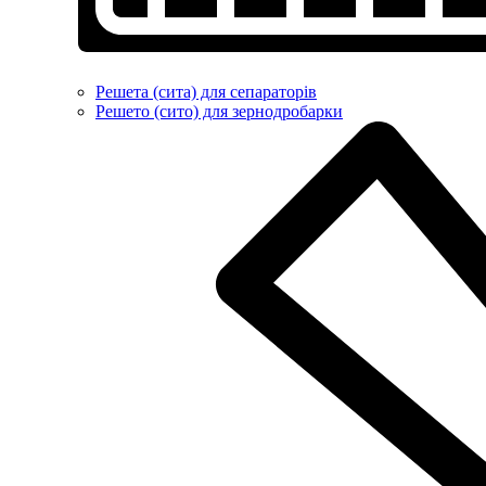
Решета (сита) для сепараторів
Решето (сито) для зернодробарки