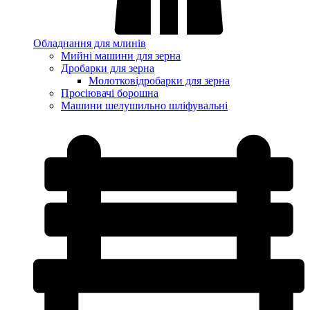
Обладнання для млинів
Мийні машини для зерна
Дробарки для зерна
Молотковідробарки для зерна
Просіювачі борошна
Машини шелушильно шліфувальні