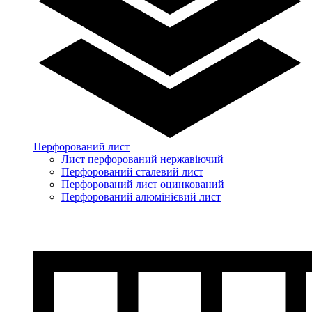
Перфорований лист
Лист перфорований нержавіючий
Перфорований сталевий лист
Перфорований лист оцинкований
Перфорований алюмінієвий лист