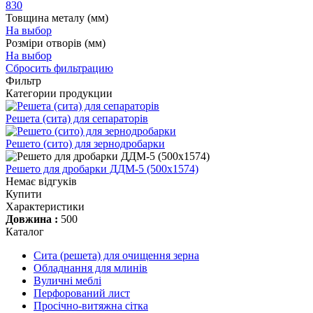
830
Товщина металу (мм)
На выбор
Розміри отворів (мм)
На выбор
Сбросить фильтрацию
Фильтр
Категории продукции
Решета (сита) для сепараторів
Решето (сито) для зернодробарки
Решето для дробарки ДДМ-5 (500х1574)
Немає відгуків
Купити
Характеристики
Довжина :
500
Каталог
Сита (решета) для очищення зерна
Обладнання для млинів
Вуличні меблі
Перфорований лист
Просічно-витяжна сітка