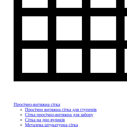
Просічно-витяжна сітка
Просічно витяжна сітка для ступенів
Сітка просічно-витяжна для забору
Сітка на дно вуликів
Металева штукатурна сітка