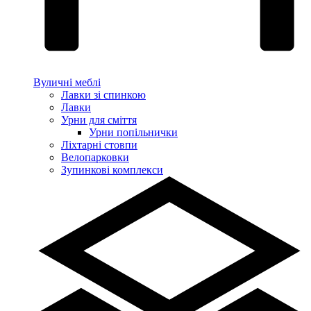
Вуличні меблі
Лавки зі спинкою
Лавки
Урни для сміття
Урни попільнички
Ліхтарні стовпи
Велопарковки
Зупинкові комплекси