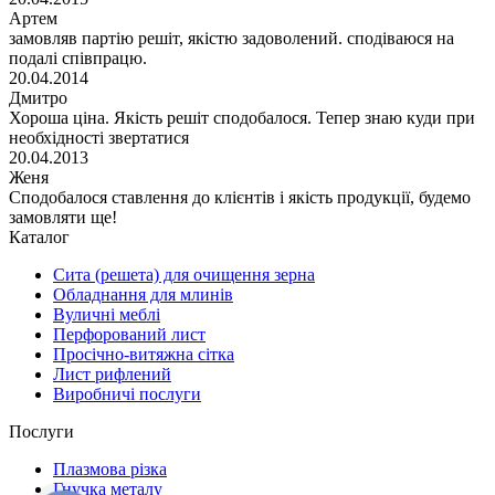
Артем
замовляв партію решіт, якістю задоволений. сподіваюся на
подалі співпрацю.
20.04.2014
Дмитро
Хороша ціна. Якість решіт сподобалося. Тепер знаю куди при
необхідності звертатися
20.04.2013
Женя
Сподобалося ставлення до клієнтів і якість продукції, будемо
замовляти ще!
Каталог
Сита (решета) для очищення зерна
Обладнання для млинів
Вуличні меблі
Перфорований лист
Просічно-витяжна сітка
Лист рифлений
Виробничі послуги
Послуги
Плазмова різка
Гнучка металу