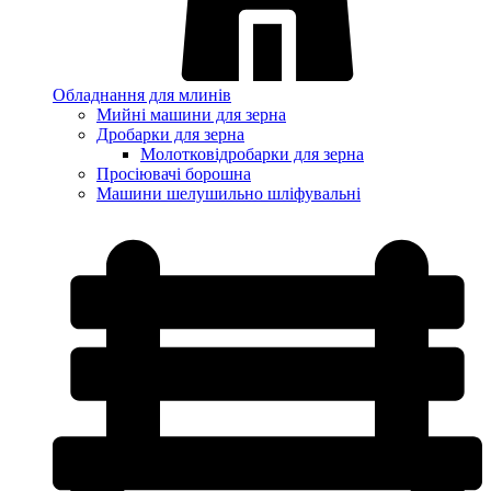
Обладнання для млинів
Мийні машини для зерна
Дробарки для зерна
Молотковідробарки для зерна
Просіювачі борошна
Машини шелушильно шліфувальні