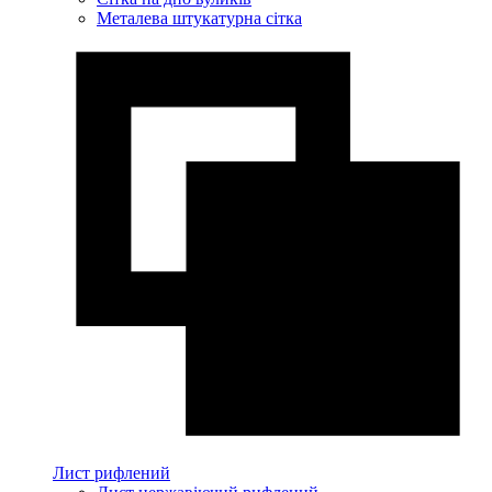
Металева штукатурна сітка
Лист рифлений