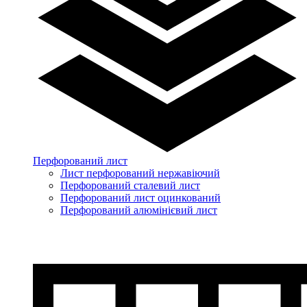
Перфорований лист
Лист перфорований нержавіючий
Перфорований сталевий лист
Перфорований лист оцинкований
Перфорований алюмінієвий лист