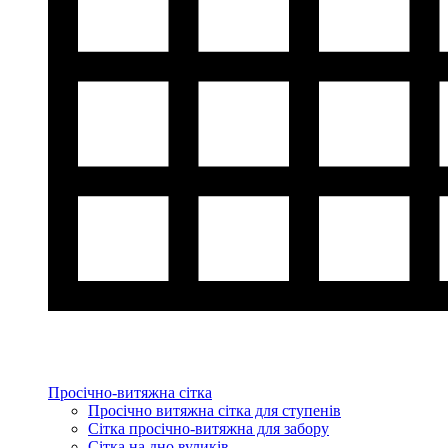
Просічно-витяжна сітка
Просічно витяжна сітка для ступенів
Сітка просічно-витяжна для забору
Сітка на дно вуликів