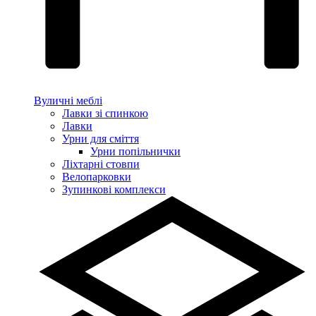
Вуличні меблі
Лавки зі спинкою
Лавки
Урни для сміття
Урни попільнички
Ліхтарні стовпи
Велопарковки
Зупинкові комплекси