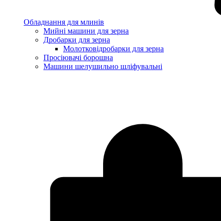
Обладнання для млинів
Мийні машини для зерна
Дробарки для зерна
Молотковідробарки для зерна
Просіювачі борошна
Машини шелушильно шліфувальні