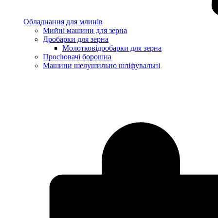
Обладнання для млинів
Мийні машини для зерна
Дробарки для зерна
Молотковідробарки для зерна
Просіювачі борошна
Машини шелушильно шліфувальні