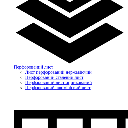
Перфорований лист
Лист перфорований нержавіючий
Перфорований сталевий лист
Перфорований лист оцинкований
Перфорований алюмінієвий лист