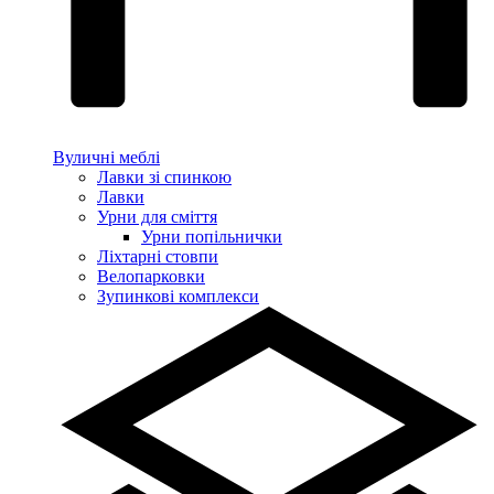
Вуличні меблі
Лавки зі спинкою
Лавки
Урни для сміття
Урни попільнички
Ліхтарні стовпи
Велопарковки
Зупинкові комплекси