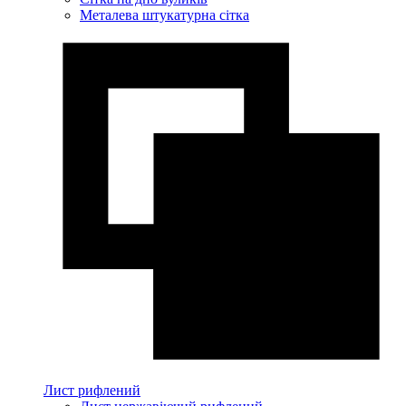
Металева штукатурна сітка
Лист рифлений