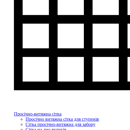
Просічно-витяжна сітка
Просічно витяжна сітка для ступенів
Сітка просічно-витяжна для забору
Сітка на дно вуликів