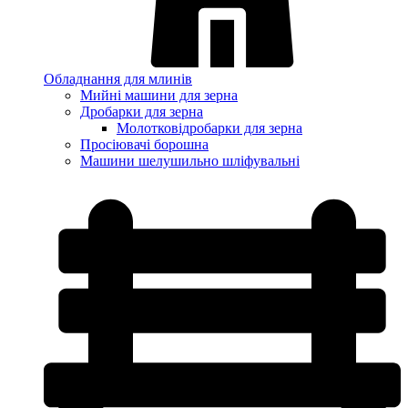
Обладнання для млинів
Мийні машини для зерна
Дробарки для зерна
Молотковідробарки для зерна
Просіювачі борошна
Машини шелушильно шліфувальні