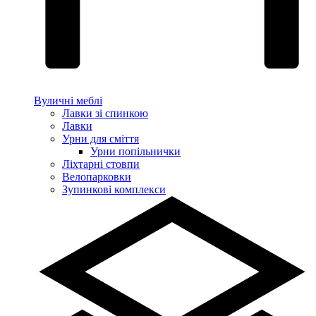
Вуличні меблі
Лавки зі спинкою
Лавки
Урни для сміття
Урни попільнички
Ліхтарні стовпи
Велопарковки
Зупинкові комплекси