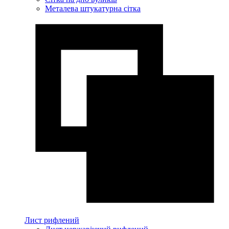
Металева штукатурна сітка
Лист рифлений