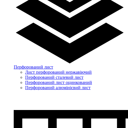
Перфорований лист
Лист перфорований нержавіючий
Перфорований сталевий лист
Перфорований лист оцинкований
Перфорований алюмінієвий лист