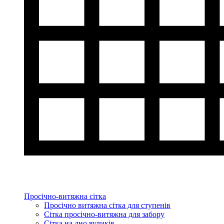
Просічно-витяжна сітка
Просічно витяжна сітка для ступенів
Сітка просічно-витяжна для забору
Сітка на дно вуликів