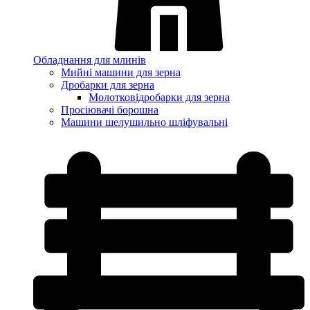
Обладнання для млинів
Мийні машини для зерна
Дробарки для зерна
Молотковідробарки для зерна
Просіювачі борошна
Машини шелушильно шліфувальні