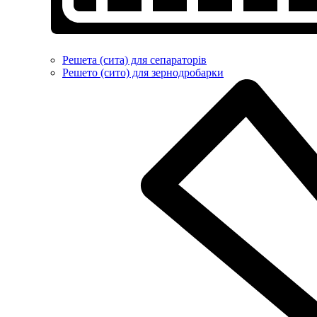
Решета (сита) для сепараторів
Решето (сито) для зернодробарки