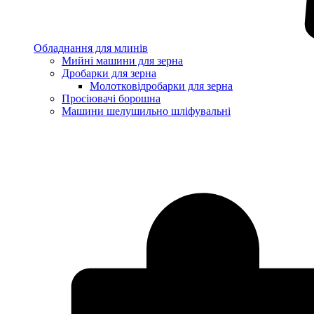
Обладнання для млинів
Мийні машини для зерна
Дробарки для зерна
Молотковідробарки для зерна
Просіювачі борошна
Машини шелушильно шліфувальні