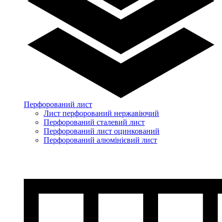
Перфорований лист
Лист перфорований нержавіючий
Перфорований сталевий лист
Перфорований лист оцинкований
Перфорований алюмінієвий лист