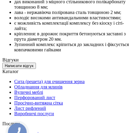
дах виконаний з міцного стільникового полікарбонату
товщиною 8 мм;
лава - нержавіюча полірована сталь товщиною 2 мм;
володіє високими антивандальними властивостями;
є можливість комплектації комплексу без кіоску і сіті-
лайта;
кріплення: в дорожнє покриття бетонуються заставні з
прута діаметром 20 мм.
Зупинний комплекс кріпиться до закладних і фіксується
ковпачковими гайками
Відгуки
Написати відгук
Каталог
Сита (решета) для очищення зерна
Обладнання для млинів
Вуличні меблі
Перфорований лист
Просічно-витяжна сітка
Лист рифлений
Виробничі послуги
Послуги