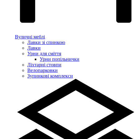
Вуличні меблі
Лавки зі спинкою
Лавки
Урни для сміття
Урни попільнички
Ліхтарні стовпи
Велопарковки
Зупинкові комплекси