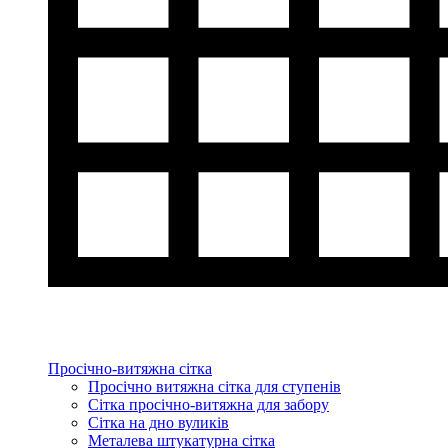
Просічно-витяжна сітка
Просічно витяжна сітка для ступенів
Сітка просічно-витяжна для забору
Сітка на дно вуликів
Металева штукатурна сітка