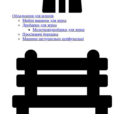
Обладнання для млинів
Мийні машини для зерна
Дробарки для зерна
Молотковідробарки для зерна
Просіювачі борошна
Машини шелушильно шліфувальні