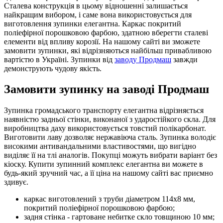
Сталева конструкція в цьому відношенні залишається
найкращим вибором, і саме вона використовується для
виготовлення зупинки елегантна. Каркас покритий
поліефірної порошковою фарбою, здатною вберегти сталеві
елементи від впливу корозії. На нашому сайті ви зможете
замовити зупинки, які відрізняються найбільш привабливою
вартістю в Україні. Зупинки від
заводу Продмаш
завжди
демонструють чудову якість.
Замовити зупинку на заводі Продмаш
Зупинка громадського транспорту елегантна відрізняється
наявністю задньої стінки, виконаної з ударостійкого скла. Для
виробництва даху використовується товстий полікарбонат.
Виготовити лаву дозволяє нержавіюча сталь. Зупинка володіє
високими антивандальними властивостями, що вигідно
виділяє її на тлі аналогів. Покупці можуть вибрати варіант без
кіоску. Купити зупинний комплекс елегантна ви можете в
будь-який зручний час, а її ціна на нашому сайті вас приємно
здивує.
каркас виготовлений з труби діаметром 114х8 мм,
покритий поліефірної порошковою фарбою;
задня стінка - гартоване небитке скло товщиною 10 мм;