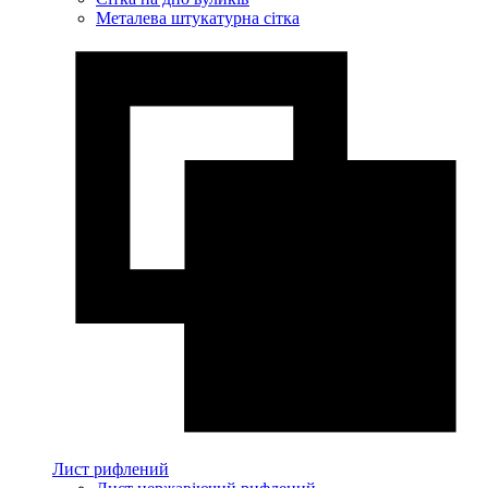
Металева штукатурна сітка
Лист рифлений