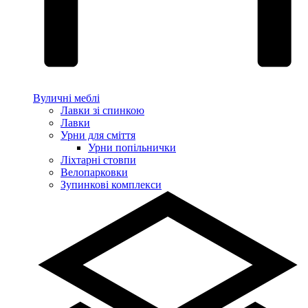
Вуличні меблі
Лавки зі спинкою
Лавки
Урни для сміття
Урни попільнички
Ліхтарні стовпи
Велопарковки
Зупинкові комплекси