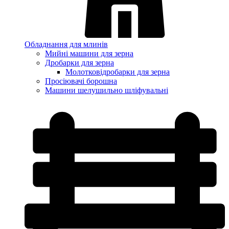
Обладнання для млинів
Мийні машини для зерна
Дробарки для зерна
Молотковідробарки для зерна
Просіювачі борошна
Машини шелушильно шліфувальні