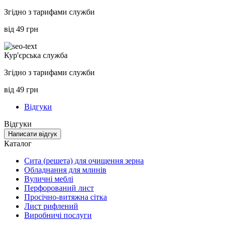
Згідно з тарифами служби
від 49 грн
Кур'єрська служба
Згідно з тарифами служби
від 49 грн
Відгуки
Відгуки
Написати відгук
Каталог
Сита (решета) для очищення зерна
Обладнання для млинів
Вуличні меблі
Перфорований лист
Просічно-витяжна сітка
Лист рифлений
Виробничі послуги