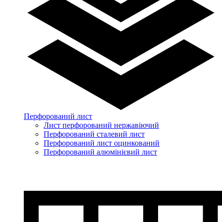
Перфорований лист
Лист перфорований нержавіючий
Перфорований сталевий лист
Перфорований лист оцинкований
Перфорований алюмінієвий лист