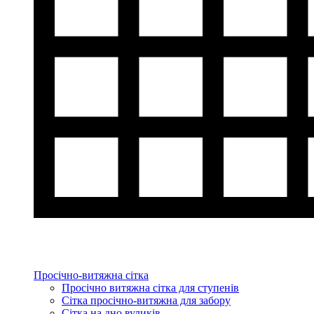
Просічно-витяжна сітка
Просічно витяжна сітка для ступенів
Сітка просічно-витяжна для забору
Сітка на дно вуликів