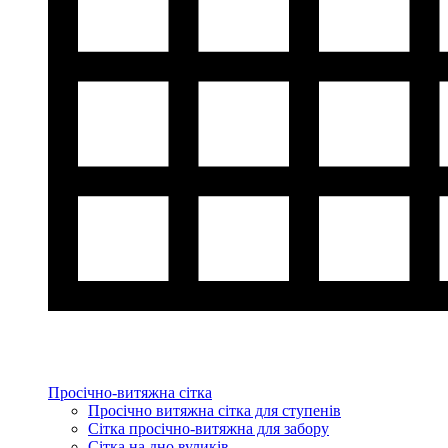
Просічно-витяжна сітка
Просічно витяжна сітка для ступенів
Сітка просічно-витяжна для забору
Сітка на дно вуликів