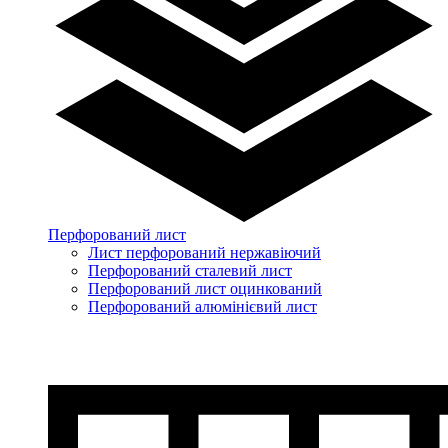
Перфорований лист
Лист перфорований нержавіючий
Перфорований сталевий лист
Перфорований лист оцинкований
Перфорований алюмінієвий лист