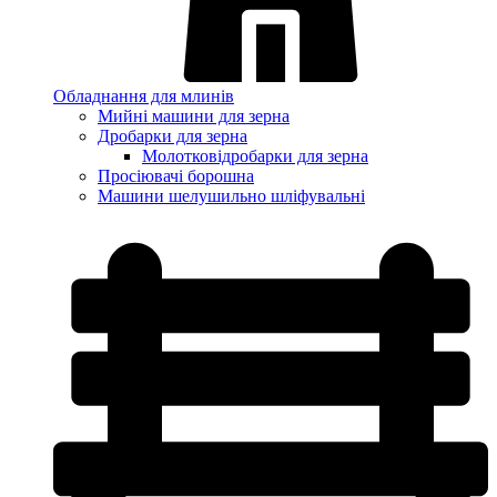
Обладнання для млинів
Мийні машини для зерна
Дробарки для зерна
Молотковідробарки для зерна
Просіювачі борошна
Машини шелушильно шліфувальні