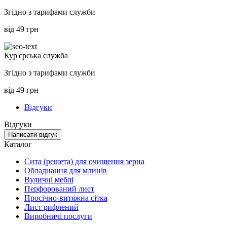
Згідно з тарифами служби
від 49 грн
Кур'єрська служба
Згідно з тарифами служби
від 49 грн
Відгуки
Відгуки
Написати відгук
Каталог
Сита (решета) для очищення зерна
Обладнання для млинів
Вуличні меблі
Перфорований лист
Просічно-витяжна сітка
Лист рифлений
Виробничі послуги