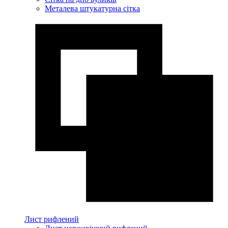
Металева штукатурна сітка
Лист рифлений