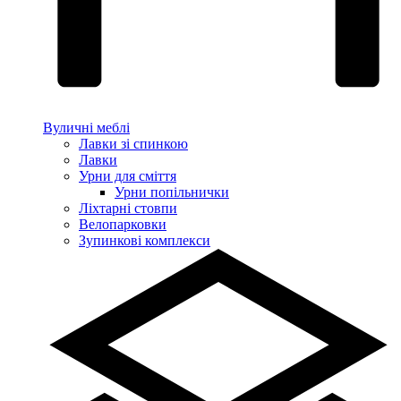
Вуличні меблі
Лавки зі спинкою
Лавки
Урни для сміття
Урни попільнички
Ліхтарні стовпи
Велопарковки
Зупинкові комплекси