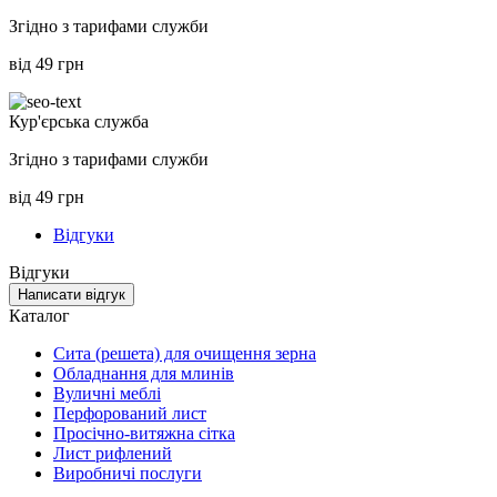
Згідно з тарифами служби
від 49 грн
Кур'єрська служба
Згідно з тарифами служби
від 49 грн
Відгуки
Відгуки
Написати відгук
Каталог
Сита (решета) для очищення зерна
Обладнання для млинів
Вуличні меблі
Перфорований лист
Просічно-витяжна сітка
Лист рифлений
Виробничі послуги