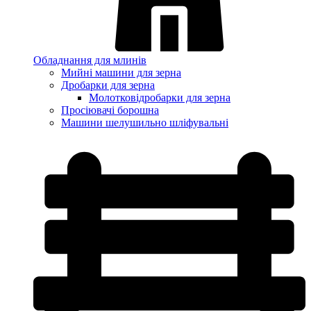
Обладнання для млинів
Мийні машини для зерна
Дробарки для зерна
Молотковідробарки для зерна
Просіювачі борошна
Машини шелушильно шліфувальні