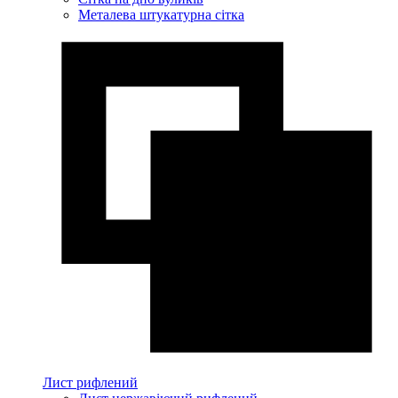
Металева штукатурна сітка
Лист рифлений