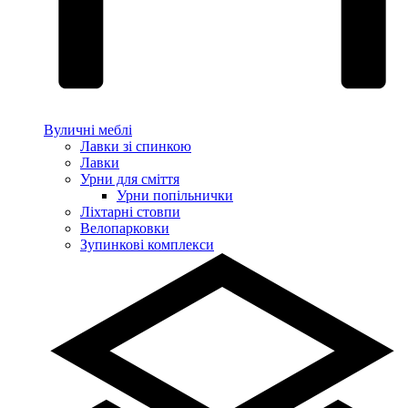
Вуличні меблі
Лавки зі спинкою
Лавки
Урни для сміття
Урни попільнички
Ліхтарні стовпи
Велопарковки
Зупинкові комплекси