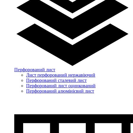
Перфорований лист
Лист перфорований нержавіючий
Перфорований сталевий лист
Перфорований лист оцинкований
Перфорований алюмінієвий лист