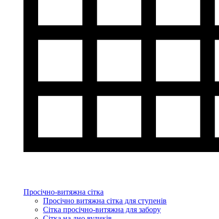
Просічно-витяжна сітка
Просічно витяжна сітка для ступенів
Сітка просічно-витяжна для забору
Сітка на дно вуликів